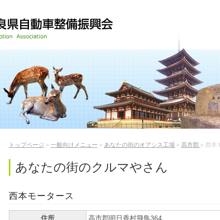
トップページ
»
一般向けメニュー
»
あなたの街のオアシス工場
»
高市郡
»
西本
あなたの街のクルマやさん
西本モータース
住所
高市郡明日香村飛鳥364