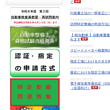
て
2025年12月24日
行政書士法の一部改正に
2025年08月28日
訪問特定整備の申請方法
2025年08月11日
【 軽自動車 】自動車重
れます
2025年07月30日
スピードメーター検査時
2024年11月28日
指定工場におけるＯＢＤ
2024年09月05日
最近における指定工場の
2021年11月12日
電子保安基準適合証（O
（会員向け）