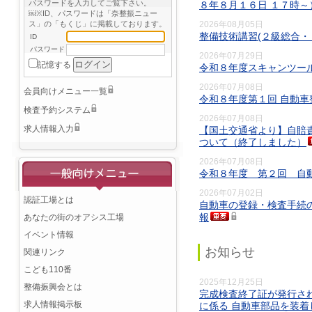
パスワードを入力してご覧下さい。
８年８月１６日 １７時
￼※ID、パスワードは「奈整振ニュー
2026年08月05日
ス」の「もくじ」に掲載しております。
整備技術講習(２級総合・
ID
パスワード
2026年07月29日
記憶する
令和８年度スキャンツー
2026年07月08日
会員向けメニュー一覧
令和８年度第１回 自動
検査予約システム
2026年07月08日
求人情報入力
【国土交通省より】自賠
ついて（終了しました）
2026年07月08日
令和８年度 第２回 自
2026年07月02日
認証工場とは
自動車の登録・検査手続
報
あなたの街のオアシス工場
イベント情報
お知らせ
関連リンク
こども110番
2025年12月25日
整備振興会とは
完成検査終了証が発行さ
求人情報掲示板
に係る 自動車部品を装