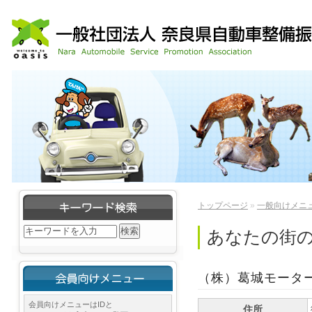
トップページ
»
一般向けメニ
あなたの街
（株）葛城モータ
会員向けメニューはIDと
住所