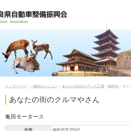
トップページ
»
一般向けメニュー
»
あなたの街のオアシス工場
»
御所市
»
亀田
あなたの街のクルマやさん
亀田モータース
住所
御所市宮戸507