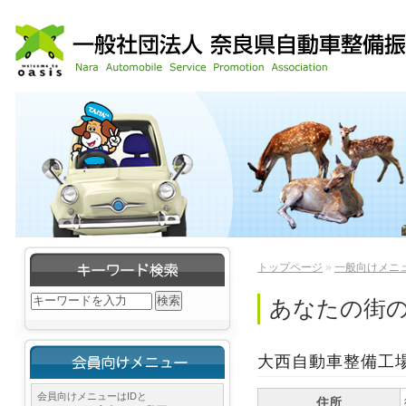
トップページ
»
一般向けメニ
あなたの街
大西自動車整備工
会員向けメニューはIDと
住所